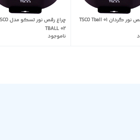
ور گردان TSCO Tball 01
چراغ رقص نور تسکو مد
TBALL 02
د
ناموجود