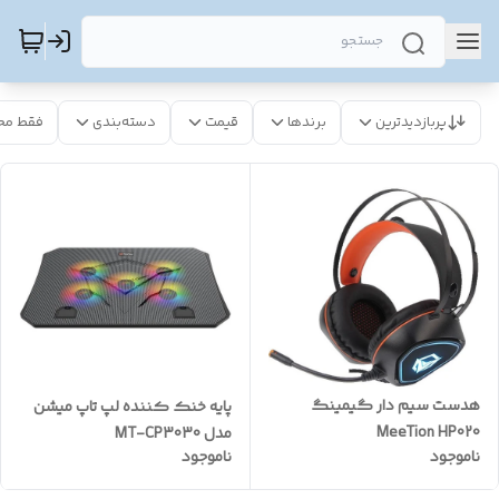
پربازدیدترین
برندها
قیمت
دسته‌بندی
فقط مح
هدست سیم دار گیمینگ
پایه خنک کننده لپ تاپ میشن
MeeTion HP020
مدل MT-CP3030
ناموجود
ناموجود