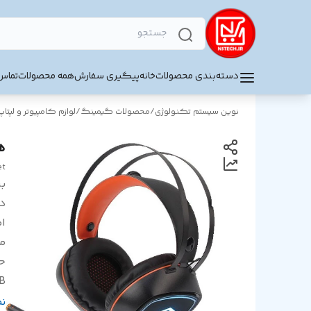
دسته‌بندی محصولات
خانه
پیگیری سفارش
همه محصولات
تماس 
نوین سیستم تکنولوژی
/
محصولات گیمینگ
/
لوازم کامپیوتر و لپتاپ
هد
et
بر
د
ا
م
ح
B
ط
ن