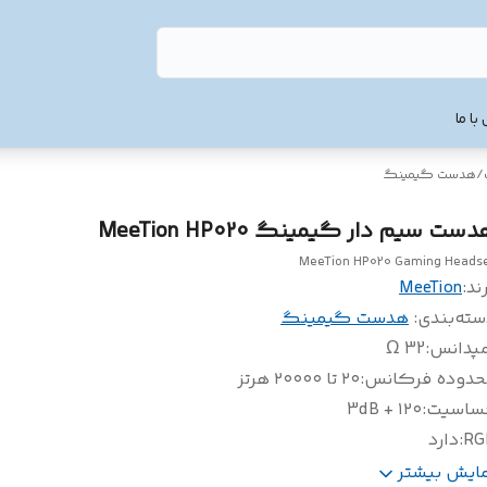
با ما
/
هدست گیمینگ
ست سیم دار گیمینگ MeeTion HP020
MeeTion HP020 Gaming Heads
ند:
MeeTion
سته‌بندی
:
هدست گیمینگ
مپدانس
:
32 Ω
حدوده فرکانس
:
۲۰ تا ۲۰۰۰۰ هرتز
ساسیت
:
۱۲۰ + 3dB
RG
:
دارد
ول کابل
:
2 متر
مایش بیشتر