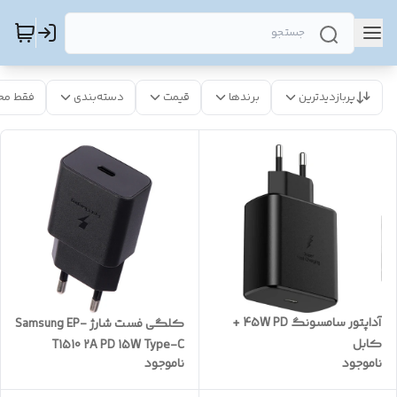
پربازدیدترین
برندها
قیمت
دسته‌بندی
فقط مح
آداپتور سامسونگ 45W PD +
کلگی فست شارژ Samsung EP-
کابل
T1510 2A PD 15W Type-C
ناموجود
ناموجود