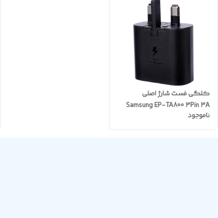
کلگی فست شارژ اصلی
Samsung EP-TA800 3Pin 3A
ناموجود
PD 25W Type-C