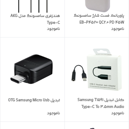
پاوربانک فست شارژ سامسونگ
هندزفری سامسونگ مدل AKG
EB-P4520 QC2.0 PD 45W
Type-C
ناموجود
ناموجود
ظرفیت 20000 میلی آمپر ساعت
کابل تبدیل Samsung T1591
تبدیل OTG Samsung Micro Usb
Type-C To 3.5mm Audio
ناموجود
ناموجود