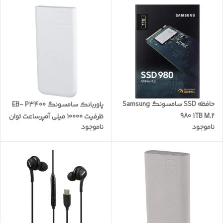
حافظه SSD سامسونگ Samsung
پاوربانک سامسونگ EB- P3400
980 1TB M.2
ظرفیت 10000 میلی آمپرساعت توان
ناموجود
ناموجود
25 وات