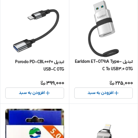
تبدیل Earldom ET-OT91A Type-
تبدیل Porodo PD-CBL0020
C To USB3.0 OTG
USB-C OTG
399,000
225,000
افزودن به سبد
افزودن به سبد