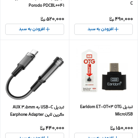
C
Porodo PDCBL0041
520,000
490,000
افزودن به سبد
افزودن به سبد
تبدیل Earldom ET-OT03 OTG
تبدیل USB-C به AUX 3.5mm
MicroUSB
گرین لاین Earphone Adapter
(12cm)
440,000
150,000