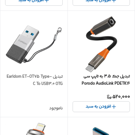
افزودن به سبد
افزودن به سبد
تبدیل جک 3.5 به تایپ سی
تبدیل Earldom ET-OT75 Type-
Porodo AudioLink PDETK16
C To USB3.0 OTG
520,000
افزودن به سبد
ناموجود