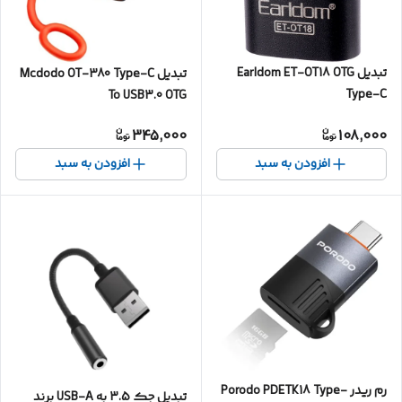
تبدیل Earldom ET-OT18 OTG
تبدیل Mcdodo OT-380 Type-C
Type-C
To USB3.0 OTG
345,000
108,000
افزودن به سبد
افزودن به سبد
رم ریدر Porodo PDETK18 Type-
تبدیل جک 3.5 به USB-A برند