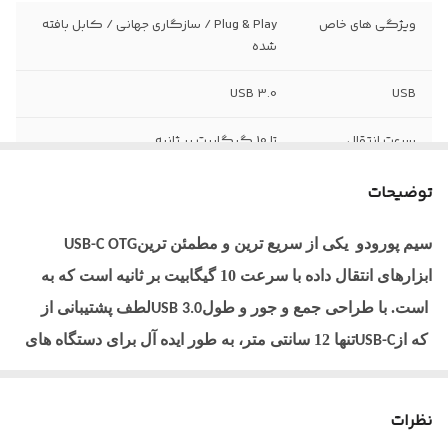
ویژگی های خاص
Plug & Play / سازگاری جهانی / کابل بافته
شده
USB 3.0
USB
سرعت انتقال
تا 10 گیگابیت بر ثانیه
سازگاری
دستگاه های USB-C با پشتیبانی OTG
توضیحات
طول کابل
12 سانتی متر
سیم پورودو
یکی از سریع ترین و مطمئن ترین
USB-C OTG
ابزارهای انتقال داده با سرعت 10 گیگابیت بر ثانیه است که به
جنس
آلیاژ روی
است. با طراحی جمع و جور و طول
لطف پشتیبانی از
USB 3.0
که از
تنها 12 سانتی متر، به طور ایده آل برای دستگاه های
USB-C
پشتیبانی می کنند، با جستجوی دقیق در مورد اتصال تلفن
OTG
های هوشمند، تبلت ها و موارد مشابه به لوازم جانبی خارجی مانند
نظرات
، کیبورد یا ماوس مناسب است. وصل کنید و بازی
درایوهای
USB