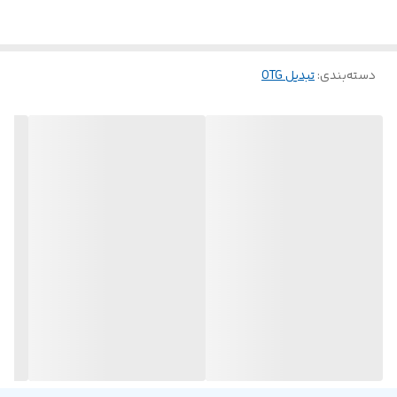
کنید. برای اطمینان از اتصال آسان هر بار به نرم افزار یا درایور
اضافی نیاز ندارد. طراحی کابل در یک نسخه بافته بادوام ارائه می
دسته‌بندی
:
تبدیل OTG
شود که با محافظت بیشتر در برابر سایش، عمر آن را افزایش
با اکثر دستگاه‌های
می دهد. این کابل
سازگار است و
OTG
USB-C
گزینه‌ای ارزان و کارآمد برای کسانی که پس از انتقال داده و
اتصال دستگاه واقعاً کارآمد هستند، ارائه می‌کند.