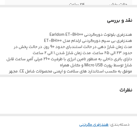
حالت پخش
24 ساعت
موسیقی و مکالمه
نقد و بررسی
نسخه بلوتوث
5.0
هندزفری بلوتوث دورگردنی Earldom ET-BH100
گردنی انعطاف
دارد
هندزفری بی سیم دورگردنی ارلدام مدل ET-BH100
پذیر
مدت زمان شارژ دهی در حالت استندبای حدود 90 روز، در حالت پخش در
حدود 23 الی 25 ساعت، مدت زمان شارژ شدن 1 الی 2 ساعت
دارای باتری داخلی به منظور تامین انرژی با ظرفیت 260 میلی آمپر ساعت قابل
استاندارد
CE
شارژ توسط پورت Micro USB و کابل همراه
موفق به کسب استاندارد های سلامت و ایمنی محصولات شامل CE، مجهز
ظرفیت باتری
260 میلی آمپر ساعت
به درایو با قطر 10 میلی متر
مجهز به سیستم کاهش نویز، مقاوم در برابر نفوذ آب به داخل گوشی ها،
نظرات
دارای سری های آهنربایی
مدت زمان شارژ
حدود 1 الی 2 ساعت
اتصال به دستگاه ها به صورت بی سیم توسط بلوتوث نسخه 5.0 با برد
شدن
تقریبی 10 متر
دارای کلیدهای فیزیکی جهت مدیریت موسیقی و تماس، مجهز به
پاسخ فرکانسی
20 هرتز الی 20 کیلوهرتز
میکروفون داخلی
بدنه ساخته شده از پلاستسک باکیفیت، مقاوم در برابر ضربه و فشار
دسته‌بندی
:
هندزفری گردنی
میکروفون و
دارد
امکان مکالمه