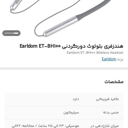
هندزفری بلوتوث دورگردنی Earldom ET-BH100
Earldom ET-BH100 Wireless Headset
برند:
Earldom
مشخصات
کلید فیزیکی
دارد
جنس بدنه
سیلیکون
میزان شارژدهی در
موسیقی: 23 الی 25 ساعت / مکالمه: 22الی