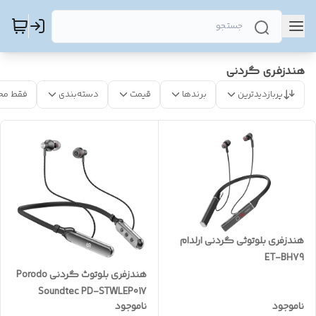
هندزفری گردنی
پربازدیدترین
برندها
قیمت
دسته‌بندی
فقط مح
هندزفری بلوتوثی گردنی ارلدام
ET-BH79
هندزفری بلوتوث گردنی Porodo
Soundtec PD-STWLEP017
ناموجود
ناموجود