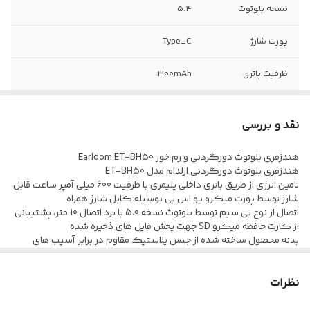
نسخه بلوتوث
5.4
پورت شارژ
Type_C
ظرفیت باتری
300mAh
شارژدهی در حالت
35 ساعت با ولوم 70%
مکالمه
نقد و بررسی
مدت زمان شارژ
1 ساعت
هندزفری بلوتوث دورگردنی و رم خور Earldom ET-BH50
شدن
هندزفری بلوتوث دورگردنی ارلدام مدل ET-BH50
تامین انرژی از طریق باتری داخلی پلیمری با ظرفیت 600 میلی آمپر ساعت قابل
شارژ توسط پورت میکرو یو اس بی بوسیله کابل شارژ همراه
شارژدهی در حالت
40 ساعت با ولوم 70%
اتصال از نوع بی سیم توسط بلوتوث نسخه 5.0 با برد اتصال 10 متر، پشتیبانی
موزیک
از کارت حافظه میکرو SD جهت پخش فایل های ذخیره شده
بدنه محصول ساخته شده از جنس پلاستیک مقاوم در برابر آسیب های
حساسیت
102dB
فیزیکی همچون ضربه و فشار، مجهز به گردنی انعطاف پذیر
متریال ساخت پلاستیک با کیفیت، مقاوم در برابر رطوبت و تعریق،
نظرات
برخورداری از کلید فیزیکی جهت مدیریت موسیقی و تماس
امپدانس
15±32Ω
برخورداری از سری های سیلیکونی به منظور قرار گیری بهتر در