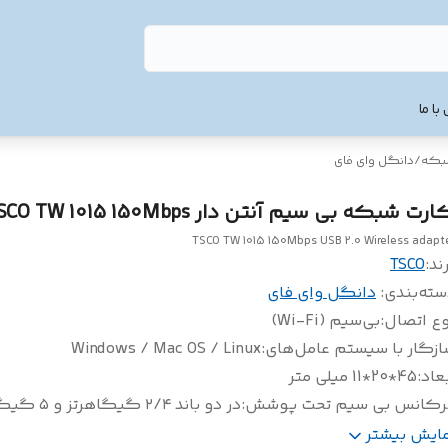
با ما
شبکه
/
دانگل وای فای
رت شبکه بی سیم آنتن دار TSCO TW 1015 150Mbps
TSCO TW 1015 150Mbps USB 2.0 Wireless adapt
ند:
TSCO
سته‌بندی
:
دانگل وای فای
وع اتصال
:
بی‌سیم (Wi-Fi)
زگار با سیستم‌ عامل‌های
:
Windows / Mac OS / Linux
عاد
:
45*20*11 میلی متر
رکانس بی سیم تحت پوشش
:
در دو باند ۲/۴ گیگاهرتز و ۵ گیگاهرتز
بط
:
USB 2.0
مایش بیشتر