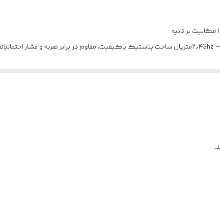
USB 2.0
IEEE 802.11ac
WEB/WPA-PSK/WPA2-PSK
۲٫۴Ghz ∼۲٫۴۸۳۵GHz / 5.12GHz∼۵٫۸۲۵GHz
امکان اتصال همزمان ۱۰ دستگاه با محدوده پوششی تقریبی ۳۰ مترپشتیبان
در فرکانس ۵ گیگاهرتز : 433 مگابیت بر ثانیه / در فرکانس ۲٫۴ گیگاهرتز : 150 مگابیت بر ثانیه
در فرکانس ۵GHz : معادل ۳۶∼۱۶۵ / در فرکانس ۲٫۴GHz : معادل ۱∼۱۴
.