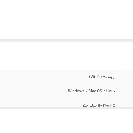
تاندارد بی سیم
:
IEEE 802.11ac
بلیت رمز گذاری
:
WEB/WPA-PSK/WPA2-PSK
حدوده فرکانس
:
۲٫۴Ghz ∼۲٫۴۸۳۵GHz / 5.12GHz∼۵٫۸۲۵GHz
رعت
در فرکانس ۵ گیگاهرتز : 433 مگابیت بر ثان
تقال
۲٫۴ گیگاهرتز : 150 مگابیت بر ثانیه
اده
:
انال های
در فرکانس ۵GHz : معادل ۳۶∼۱۶۵ /
شتیبانی شده
:
۲٫۴GHz : معادل ۱∼۱۴
بی‌سیم (Wi-Fi)
Windows / Mac OS / Linux
45*20*11 میلی متر
در دو باند ۲/۴ گیگاهرتز و ۵ گیگاهرتز