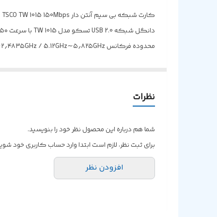
رابط
کارت شبکه بی سیم آنتن دار TSCO TW 1015 150Mbps
استاندارد بی سیم
دانگل شبکه USB 2.0 تسکو مدل TW 1015 با سرعت ۱۵۰ مگابیت بر ثانیه
قابلیت رمز گذاری
محدوده فرکانس
سرعت انتقال داده
نظرات
دستگاه ها
کانال های پشتیبانی شده
شما هم درباره این محصول نظر خود را بنویسید.
برای ثبت نظر، لازم است ابتدا وارد حساب کاربری خود شوید
افزودن نظر