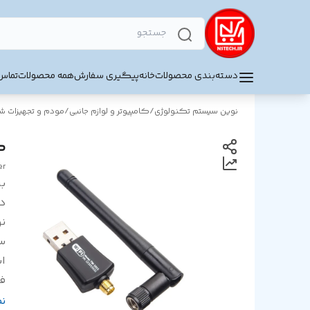
دسته‌بندی محصولات
خانه
پیگیری سفارش
همه محصولات
تماس 
نوین سیستم تکنولوژی
/
کامپیوتر و لوازم جانبی
/
مودم و تجهیزات 
کا
er
بر
د
ن
سا
اب
ف
را
ن