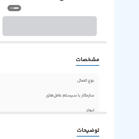
اس
قا
م
س
ان
د
ک
مشخصات
پ
نوع اتصال
سازگار با سیستم‌ عامل‌های
ابعاد
فرکانس بی سیم تحت پوشش
توضیحات