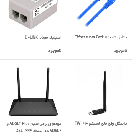
کابل شبکه Effort 0.5m Cat6
اسپلیتر مودم D-LINK
ناموجود
ناموجود
دانگل وای فای تسکو TW 1010
مودم روتر بی سیم ADSL2 Plus و
VDSL2 دی لینک DSL-224