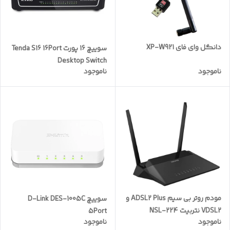
دانگل وای فای XP-W921
سوییچ 16 پورت Tenda S16 16Port
Desktop Switch
ناموجود
ناموجود
مودم روتر بی سیم ADSL2 Plus و
سوییچ D-Link DES-1005C
VDSL2 نتربیت NSL-224
5Port
ناموجود
ناموجود