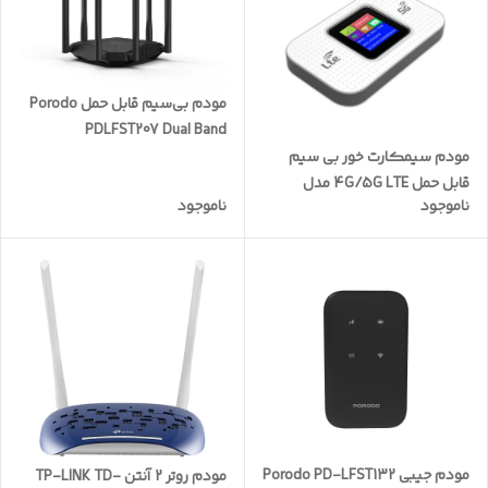
مودم بی‌سیم قابل حمل Porodo
PDLFST207 Dual Band
مودم سیمکارت خور بی سیم
قابل‌ حمل 4G/5G LTE مدل
ناموجود
ناموجود
MF68E PRO
مودم جیبی Porodo PD-LFST132
مودم روتر 2 آنتن TP-LINK TD-