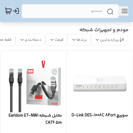
مودم و تجهیزات شبکه
پربازدیدترین
برندها
قیمت
دسته‌بندی
فقط مح
سوییچ D-Link DES-1008C 8Port
کابل شبکه Earldom ET-NW1
CAT6 5m