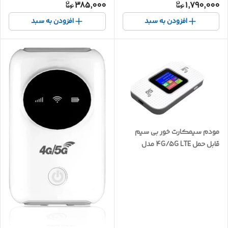
385,000
1,790,000
افزودن به سبد
افزودن به سبد
مودم سیمکارت خور بی سیم
قابل‌ حمل 4G/5G LTE مدل
E5577-LCD