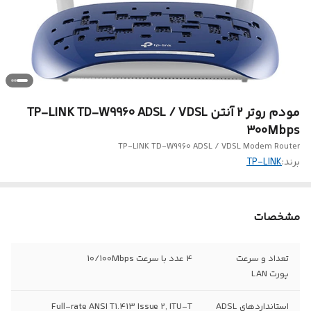
مودم روتر 2 آنتن TP-LINK TD-W9960 ADSL / VDSL
300Mbps
TP-LINK TD-W9960 ADSL / VDSL Modem Router
برند:
TP-LINK
مشخصات
تعداد و سرعت
4 عدد با سرعت ۱۰/۱۰۰Mbps
پورت LAN
استانداردهای ADSL
Full-rate ANSI T1.413 Issue 2, ITU-T