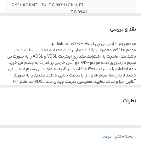
G.992.1(G.DMT), ITU-T G.994.1 (G.hs), ITU-
T G.995.1
استانداردهای
ITU-T G.992.5
نقد و بررسی
+ADSL 2
مودم روتر ۲ آنتن تی پی لینک tp-link td-w9960
استانداردهای
ITU-T G.992.3 (G.DMT.bis)
مودم w9960 محصولی ارائه شده از برند شناخته شده تی پی-لینک می
ADSL2
باشد که قابلیت به اشتراک گذاری اینترنت VDSL و ADSL را به صورت بی
سیم دارد. روی بدنه مودم 9960 دو آنتن خارجی پر قدرت به چشم می خورد
که اطلاعات را با سرعت 300 مگابیت بر ثانیه به صورت بی سیم انتقال می
محدوده فرکانس
2.400 الی 2.4835 گیگاهرتز
دهند تا بازی ها، فیلم ها و... را با سرعت بالایی دانلود کنید یا به صورت
بی سیم
آنلاین اجرا و تماشا نمایید، همچنین سرعت پهنای باند VDSL حداکثر 100
مگابیت در ثانیه است.
سیستم VPN
PPTP, L2TP, IPSec Pass-through
پورت های مودم tplink 9960
نظرات
در قسمت پشتی بدنه مودم تی پی لینک w9960 پورت هایی کاربردی به
مدیریت
Web Based Configuration (HTTP), Remote
چشم می خورد که شامل پورت RJ-11 جهت اتصال کابل تلفن، سه پورت
RJ-45 اترنت برای اتصال با سیم و یک پورت اترنت RJ-45 WAN/LAN
management, CWMP(TR-069), Web Based
جهت متصل کردن کابل شبکه است، دکمه Reset دستگاه نیز در
Firmware Upgrade, Diagnostic Tools
همین قسمت تعبیه شده که با فشار دادن آن تنظیمات مودم به حالت
کارخانه باز می گردد. از دیگر دکمه های مودم می توان به کلید WPS
پشتیبانی از
جهت سازگاری با انواع دستگاه ها و کابل ها
دسته‌بندی
:
مودم
اشاره کرد که با فشردن آن می توانید بدون وارد کردن رمز عبور به روتر