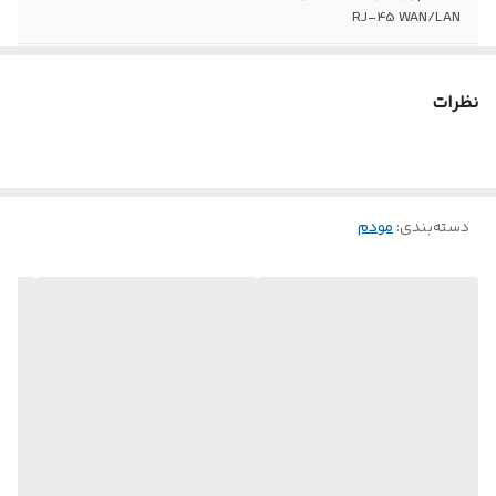
RJ-45 WAN/LAN
کلیدها
کلید POWER کلید WLAN کلید WPS کلید
Reset
نظرات
تعداد آنتن
دو عدد
تعداد پورت RJ-11
یک عدد
دسته‌بندی
:
مودم
نوع آنتن
آنتن خارجی