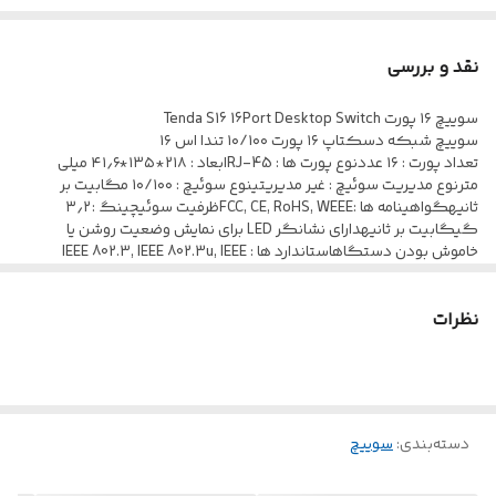
نقد و بررسی
سوییچ ۱۶ پورت Tenda S16 16Port Desktop Switch
سوییچ شبکه دسکتاپ ۱۶ پورت ۱۰/۱۰۰ تندا اس ۱۶
تعداد پورت : ۱۶ عددنوع پورت ها : RJ-45ابعاد : ۲۱۸*۱۳۵*۴۱٫۶ میلی
مترنوع مدیریت سوئیچ : غیر مدیریتینوع سوئیچ : ۱۰/۱۰۰ مگابیت بر
ثانیهگواهینامه ها :FCC, CE, RoHS, WEEEظرفیت سوئیچینگ : ۳٫۲
گیگابیت بر ثانیهدارای نشانگر LED برای نمایش وضعیت روشن یا
خاموش بودن دستگاهاستاندارد ها : IEEE 802.3, IEEE 802.3u, IEEE
802.3ab, IEEE 802.3x
نظرات
دسته‌بندی
:
سوییچ