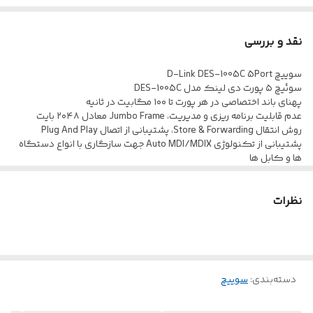
نقد و بررسی
سوییچ D-Link DES-1005C 5Port
سوئیچ ۵ پورت دی لینک مدل DES-1005C
پهنای باند اختصاصی در هر پورت تا ۱۰۰ مگابیت در ثانیه
عدم قابلیت برنامه ریزی و مدیریت، Jumbo Frame معادل ۲۰۴۸ بایت
روش انتقال Store & Forwarding، پشتیبانی از اتصال Plug And Play
پشتیبانی از تکنولوژی Auto MDI/MDIX جهت سازگاری با انواع دستگاه
ها و کابل ها
ظرفیت سوئیچینگ ۱ گیگابیت بر ثانیه، حداکثر نرخ Packet Forwarding
برابر با ۰٫۷۴Mpps
نظرات
دمای کارکرد ۰ تا ۴۰ درجه سانتی گراد، دمای ذخیره سازی ۴۰- الی ۷۰
درجه سانتی گراد
سایز جدول MAC Address معادل ۲K، دارای سیستم پیشگیری از Head-
of-line (HOL) Blocking
پشتیبانی از استاندارد سیستم کنترل جریان ۸۰۲٫۳x جهت متوقف کردن
پورت هنگام افزایش ترافیک
دسته‌بندی
:
سوییچ
دارای درگاه سوزنی جهت اتصال آداپتور و تامین انرژی، شدت جریان و ولتاژ
تغذیه ۰٫۵۵ آمپر و ۵ ولت DC
پشتیبانی از فناوری کاهش مصرف انرژی با توجه به Link Status، سایز