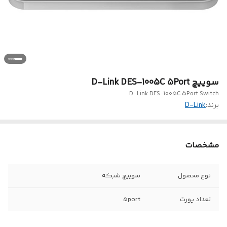
سوییچ D-Link DES-1005C 5Port
D-Link DES-1005C 5Port Switch
برند:
D-Link
مشخصات
نوع محصول
سوییچ شبکه
تعداد پورت
5port