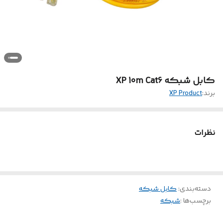
کابل شبکه XP 10m Cat6
برند:
XP Product
نظرات
دسته‌بندی
:
کابل شبکه
برچسب‌ها :
شبکه