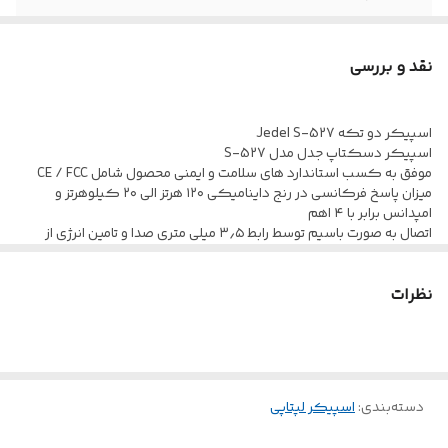
نقد و بررسی
اسپیکر دو تکه Jedel S-527
اسپیکر دسکتاپ جدل مدل S-527
موفق به کسب استاندارد های سلامت و ایمنی محصول شامل CE / FCC
میزان پاسخ فرکانسی در رنج داینامیکی ۱۲۰ هرتز الی ۲۰ کیلوهرتز و
امپدانس برابر با ۴ اهم
اتصال به صورت باسیم توسط رابط ۳٫۵ میلی متری صدا و تامین انرژی از
طریق رابط USB با کابل ۱۰۰ سانتی متری
بهره مندی از دو عدد اسپیکر با درایو های به قطر ۵۲ میلی متر و میزان توان
نظرات
خروجی کلی ۶ واتی با پشتیبانی از نورپردازی داخلی RGB به منظور ایجاد
جلوه بصری زیبا
دسته‌بندی
:
اسپیکر لپتاپی