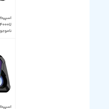
4000U
ناموجو
اسپیکر گ