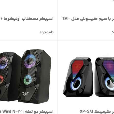
اسپیکر با سیم کیسونلی مدل TM-
اسپیکر دسکتاپ اونیکوما L16
د
ناموجود
یمینگ XP-S81
اسپیکر دو تکه Aula Wind N-301