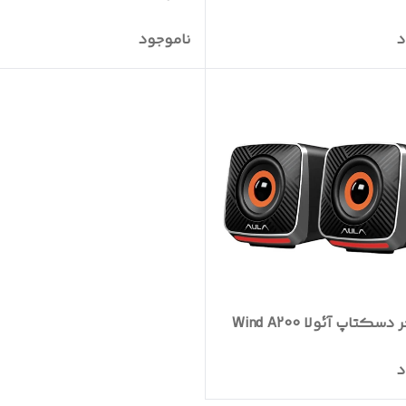
د
ناموجود
کتاپ آئولا Wind A200
د