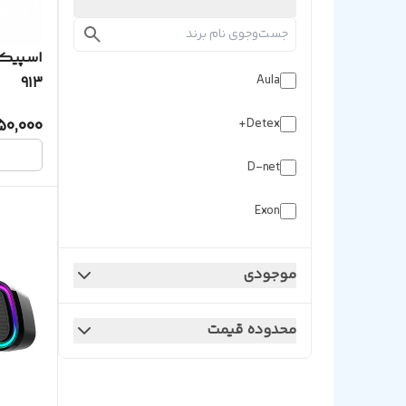
Aula
913
50,000
Detex+
D-net
Exon
Jedel
موجودی
Kisonli
محدوده قیمت
Onikuma
Oreco