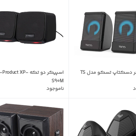
اسپیکر دسکتاپ تسکو مدل TS
اسپیکر دو تکه roduct XP
S90M
د
ناموجود