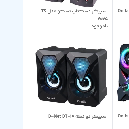
گ بلوتوثی Onikuma
اسپیکر دسکتاپ تسکو مدل TS
2075
ناموجود
گ بلوتوثی Onikuma
اسپیکر دو تکه D-Net DT-10