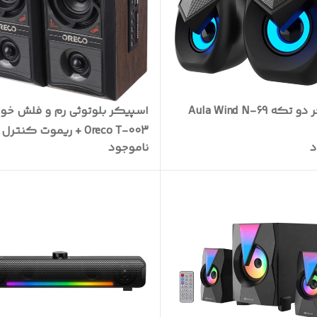
ه Aula Wind N-69
اسپیکر بلوتوثی رم و فلش خور
Oreco T-003 + ریموت کنترل
د
ناموجود