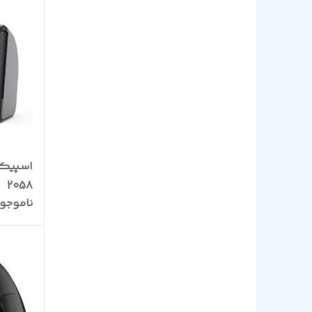
2058
ناموجو