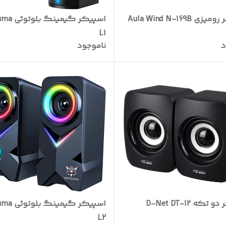
 Aula Wind N-169B
اسپیکر گیمین
L1
د
ناموجود
که D-Net DT-12
اسپیکر گیمین
L2