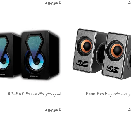
د
ناموجود
کتاپ Exon E006
اسپیکر گیمینگ XP-S82
د
ناموجود