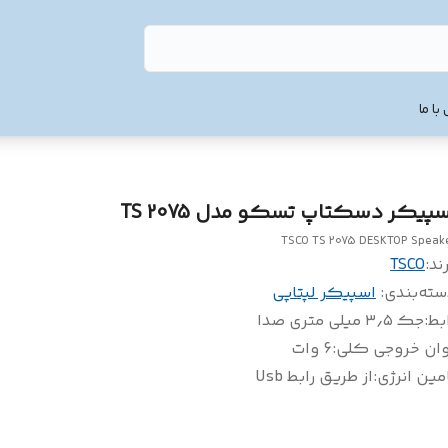
با ما
سپیکر دسکتاپ تسکو مدل TS 2075
TSCO TS 2075 DESKTOP Speak
ند:
TSCO
سته‌بندی
:
اسپیکر لپتاپی
بط
:
جک ۳٫۵ میلی متری صدا
وان خروجی کلی
:
6 وات
مین انرژی
:
از طریق رابط Usb