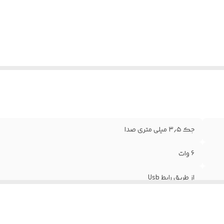
جک ۳٫۵ میلی متری صدا
6 وات
از طریق رابط Usb