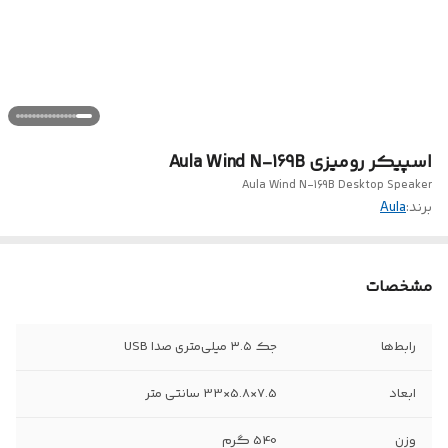
اسپیکر رومیزی Aula Wind N-169B
Aula Wind N-169B Desktop Speaker
برند:
Aula
مشخصات
رابط‌ها
جک ۳.۵ میلی‌متری صدا USB
ابعاد
7.5×5.8×33 سانتی متر
وزن
540 گرم