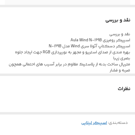
محدوده توان
5 تا 10 وات
نقد و بررسی
مناسب برای
گیمینگ
نقد و بررسی
اسپیکر رومیزی Aula Wind N-169B
اسپیکر دسکتاپ آئولا سری Wind مدل N-169B
بهره مندی از صدای استریو و مجهز به نورپردازی RGB جهت ایجاد جلوه
بصری زیبا
متریال ساخت بدنه از پلاستیک مقاوم در برابر آسیب های احتمالی همچون
ضربه و فشار
اتصال با سیم از طریق رابط جک 3.5 میلی متری صدا و تامین انرژی بوسیله
کابل با رابط USB
نظرات
دارای دو عدد درایو 2 اینچی با حداکثر توان خروجی 10 وات، برخوردار از کلید
چرخشی جهت تنظیم ولوم
محدوده پاسخ فرکانسی 160 هرتز الی 20 کیلوهرتز با حساسیت سیگنال
به نویز 45 دسی بل و امپدانس 4 اهم
دسته‌بندی
:
اسپیکر لپتاپی