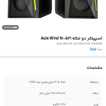
اسپیکر دو تکه Aula Wind N-521
Aula Wind N-521 DESKTOP SPEAKER
برند:
Aula
مشخصات
رابط‌ها
جک ۳.۵ میلی‌متری صدا USB
ابعاد
80×90×180 میلی متر
وزن
780 گرم