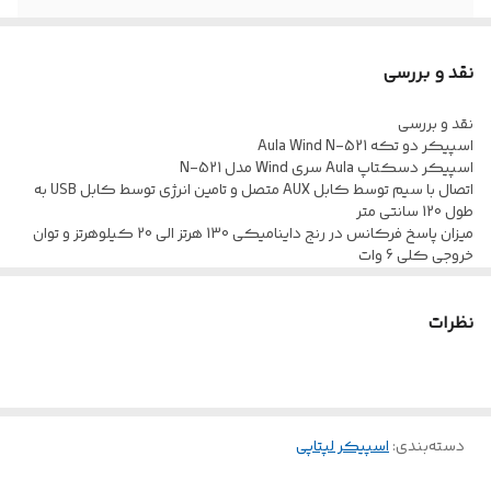
محدوده توان
5 تا 10 وات
نقد و بررسی
مناسب برای
گیمینگ
نقد و بررسی
اسپیکر دو تکه Aula Wind N-521
اسپیکر دسکتاپ Aula سری Wind مدل N-521
اتصال با سیم توسط کابل AUX متصل و تامین انرژی توسط کابل USB به
طول 120 سانتی متر
میزان پاسخ فرکانس در رنج داینامیکی 130 هرتز الی 20 کیلوهرتز و توان
خروجی کلی 6 وات
دارای درایو های 2 اینچی با نورپردازی داخلی از نوع RGB به منظور ایجاد جلوه
بصری زیبا
نظرات
بدنه ساخته شده از جنس پلاستیک با کیفیت مقاوم در برابر آسیب های
فیزیکی
برخورداری از میزان حساسیت سیگنال به نویز 45 دسی بل و امپدانس 4
اهمی
برخورداری از کلید چرخشی جهت تنظیم ولوم، دارای صدای فراگیر 360
درجه
دسته‌بندی
:
اسپیکر لپتاپی