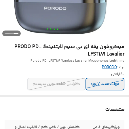
میکروفون یقه ای بی سیم لایتنینگ PRODO PD-
LFST189 Lavalier
Porodo PD-LFST189 Wireless Lavalier Microphones Lightning
برند:
PORODO
گارانتی
مهلت تست 7روزه
گارانتی 6ماهه نوین سیستم
مشخصات
ویژگی‌های خاص
کاهش نویز / تاخیر کم / قابلیت اتصال و