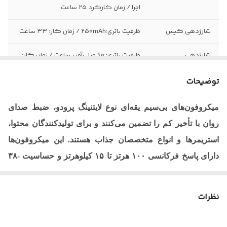
اجرا / زمان کارکرد ۲۵ ساعت
شارژدهی کیس
ظرفیت باتری:250mAh / زمان کار: ۳۳ ساعت
شارژدهی
ظرفیت باتری: ۶۰ میلی‌آمپر ساعت / زمان کار:
میکروفون
۴ ساعت
توضیحات
تأخیر
کمتر از ۲۲ میلی‌ثانیه
میکروفون‌های بی‌سیم یقه‌ای نوع
پرودو، ضبط صدای
لایتنینگ
پاسخ فرکانسی
100Hz-15kHz
روان با تأخیر کم را تضمین می‌کنند و برای تولیدکنندگان محتوا،
-58dB
SNR
استریمرها و انواع متخصصان جذاب هستند. این میکروفون‌ها
دارای پاسخ فرکانسی ۱۰۰ هرتز تا ۱۵ کیلوهرتز و حساسیت -۳۸
حساسیت
-38dB
دسی‌بل برای صدای با کیفیت، واضح و دقیق هستند. ظرفیت ۶۰
نشانگر LED
دارد
میلی‌آمپر ساعت در هر میکروفون، حدود ۴ ساعت استفاده
نظرات
مداوم را قبل از نیاز به شارژ مجدد فراهم می‌کند که تنها حدود
اتصال Plug and
دارد
Play
۰.۵ ساعت طول می‌کشد. در کنار آن، یک جعبه شارژ ۲۵۰