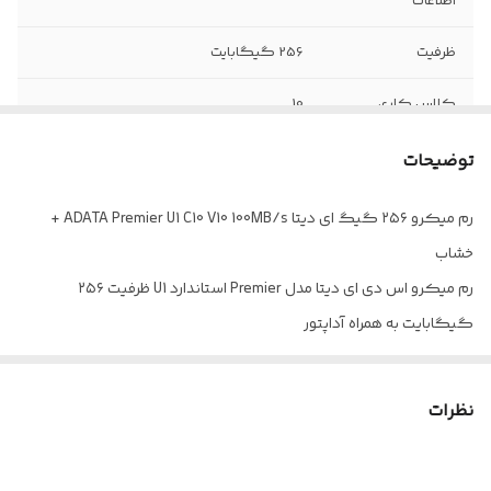
اطلاعات
ظرفیت
256 گیگابایت
کلاس کاری
10
توضیحات
رم میکرو ۲۵۶ گیگ ای دیتا ADATA Premier U1 C10 V10 100MB/s +
خشاب
رم میکرو اس دی ای دیتا مدل Premier استاندارد U1 ظرفیت ۲۵۶
گیگابایت به همراه آداپتور
دارای استاندارد سرعت UHS-1 U1 با حداکثر میزان سرعت خواندن اطلاعات به
طور تقریبی ۱۰۰ مگابایت بر ثانیه
نظرات
پشتیبانی از رزولوشن Full HD، مقاوم در برابر رطوبت، شوک، اشعه ایکس و
…