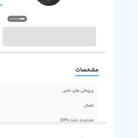
تر
ن
ط
ت
پ
مشخصات
ویژگی های خاص
اتصال
محدوده دقت (DPI)
طول کابل