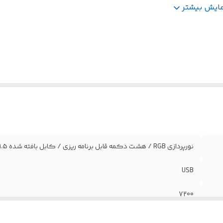
اشه
:
Instant 725F
مایش بیشتر
ول عمر سوئیچ
:
Huano 3 میلیون کلیک
عداد کلیدها
:
8 عدد
ولینگ ریت
:
125Hz
نورپردازی RGB / هشت دکمه قابل برنامه‌ ریزی / کابل بافته شده ۱.۵ متری
USB
7200
1.5 متر