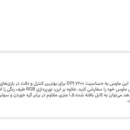
Instant 725F
Huano 3 میلیون کلیک
8 عدد
125Hz
ین ماوس به حساسیت 7200
DPI
 ماوس خود را سفارشی کنید. علاوه بر این، نورپردازی
RGB
طیف رنگی را اضا
.