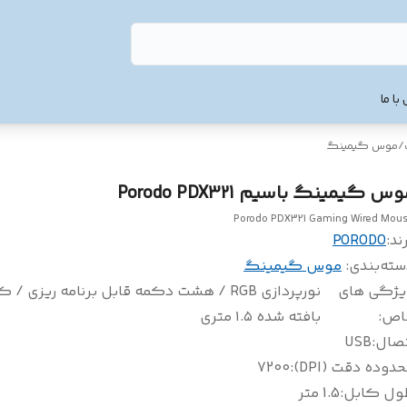
با ما
/
موس گیمینگ
س گیمینگ باسیم Porodo PDX321
Porodo PDX321 Gaming Wired Mou
ند:
PORODO
سته‌بندی
:
موس گیمینگ
یژگی های
نورپردازی RGB / هشت دکمه قابل برنامه‌ ریزی / 
اص
:
بافته شده ۱.۵ متری
تصال
:
USB
دوده دقت (DPI)
:
7200
ول کابل
:
1.5 متر