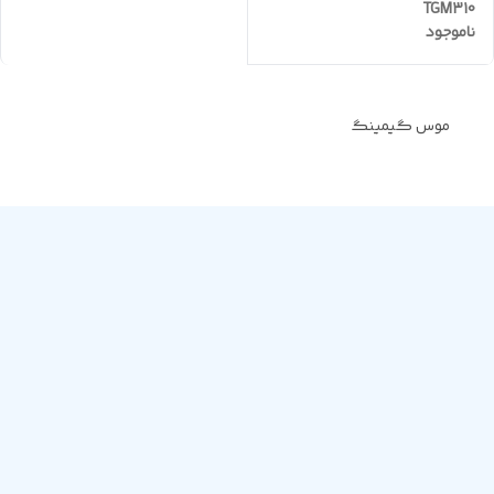
TGM310
ناموجود
موس گیمینگ