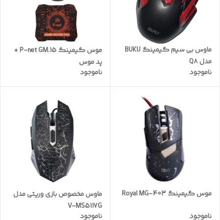
ماوس بی سیم گیمینگ BUKU
موس گیمینگ P-net GM.15 +
مدل Q۸
پد موس
ناموجود
ناموجود
موس گیمینگ Royal MG-403
ماوس مخصوص بازی وریتی مدل
V-MS5117G
ناموجود
ناموجود