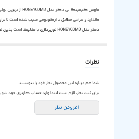
ماوس گیمینگ تی 
گذارد و طراحی مطابق با ارگونومی سبب شده است تا برا
دگر مدل HONEYCOMB نورپردازی با کل
فعالیت ها هیجان خاصی را تجربه می کنید که نشان از خلاق
متقارن سبب شده تا برای استفاده با دو دست مناسب باشد 
کافی است تا سیم دارای رابط
نظرات
سازد و لحظات رضایت بخشی را به ارمغان بیاورد زیرا قادر اس
شما هم درباره این محصول نظر خود را بنویسید.
برای ثبت نظر، لازم است ابتدا وارد حساب کاربری خود شوید
نوع بازی مشخص کرده و از کار با دستگاه نهایت لذت را ب
افزودن نظر