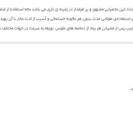
دگر مدل HONEYCOMB از برترین تولیدات این کمپانی مشهور و پر طرفدار در زمینه ی بازی می باشد که اس
ی استفاده‌ی طولانی مدت بدون هر گونه خستگی و آسیب از لذت کار با آن بهر
یک است بدین ترتیب پس از فشردن هر یک از دکمه های ماوس، نور‌ها به سرعت در جهات مخ
یت طراحان این کمپانی دارد. این محصول از ابعاد و وزن مناسبی بهره برده که حم
از این رو مورد توجه اکثریت کاربران علی الخصوص گیمرها قرار گرفته است. نحوه
 USB را به دستگاه های مورد نظر خود متصل کنید تا فعالیت خود را آغاز نماید. یکی از نکات حائ
ای داشته باشند، محدوده ی دقت ماوس می باشد بدین ترتیب کمپانی 
ت فرمان های مورد نظر شما را با دقت و سرعت بالا اجرایی نماید که در تغییر نتیجه
ی ماوس گیمینگ تی دگر مدل HONEYCOMB متوجه قرار گیری 8 دکمه با قابلیت برنامه ریزی می شویم که به شم
.
برید.