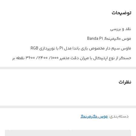
تعداد کلید
۴ عدد
توضیحات
طراحی ارگونومیک
دارد
نقد و بررسی
موس گیمینگ Banda P1
ماوس سیم دار مخصوص بازی باندا مدل P1 با نورپردازی RGB
حسگر از نوع اپتیکال با میزان دقت متغیر 1000/ 2400/ 3600 نقطه بر
اینچ، قابلیت تغیر میزان دقت از طریق کلید DPI تعبیه شده بر روی بدنه
اتصال با سیم از طریق رابط USB با طول کابل 1.4 متری و روکش از جنس
نظرات
پلاستیک باکیفیت، مقاوم در برابر کشش و پارگی
دارای طراحی ارگونومیک جهت جلوگیری از خستگی دست، مجهز به 6
عدد کلید فیزیکی، برخورداری از نورپردازی RGB
دسته‌بندی
:
موس گیمینگ
ساخته شده از پلاستیک باکیفیت، مقاوم در برابر آسیب های فیزیکی
احتمالی همچون ضربه و فشار