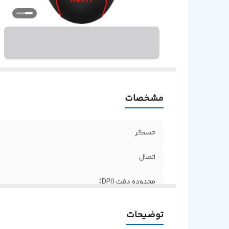
ت
اب
مشخصات
حسگر
اتصال
محدوده دقت (DPI)
طول کابل
توضیحات