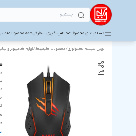
دسته‌بندی محصولات
خانه
پیگیری سفارش
همه محصولات
تماس 
نوین سیستم تکنولوژی
/
محصولات گیمینگ
/
لوازم کامپیوتر و لپتاپ
م
se
بر
د
ح
ا
مح
ط
ط
ن