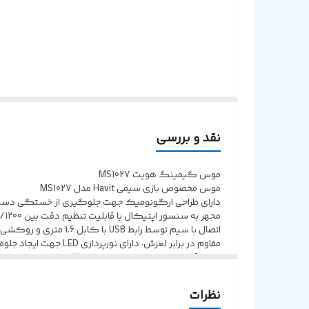
طول عمر سوئیچ
تعداد کلیدها
ابعاد
نقد و بررسی
موس گیمینگ هویت MS1027
موس مخصوص بازی سیمی Havit مدل MS1027
دارای طراحی ارگونومیک جهت جلوگیری از خستگی دست،
مجهز به سنسور اپتیکال با قابلیت تنظیم دقت بین DPI 3600/2400/1800/1200
اتصال با سیم توسط رابط USB با کابل 1.6 متری و روکشی از جنس پلاستیک
مقاوم در برابر لغزش، دارای نورپردازی LED جهت ایجاد جلوه بصری زیبا
دارای 6 کلید کاربردی با عمر تقریبی 3 میلیون بار کلیک برای دوام طولانی
طراحی شده بصورت ارگونومیک بدون ایجاد خستگی در اس
بدنه ساخته شده از جنس پلاستیک ABS، مقاوم در برابر آسیب احتمالی
نظرات