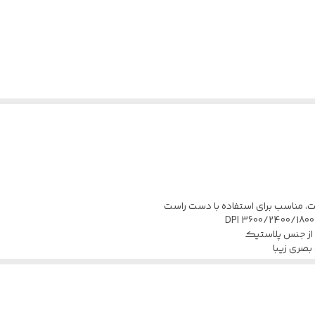
3 میلیون بار کلیک
6 عدد
41*72.5*126.2 میلی متر
 مناسب برای استفاده با دست راست
تفاده بلند مدت