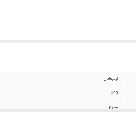
عداد کلیدها
:
6 عدد
عاد
:
41*72.5*126.2 میلی متر
اپتيکال
USB
3600
1.5 متر