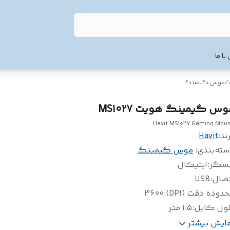
با ما
/
موس گیمینگ
وس گیمینگ هویت MS1027
Havit MS1027 Gaming Mou
ند:
Havit
سته‌بندی
:
موس گیمینگ
سگر
:
اپتيکال
تصال
:
USB
دوده دقت (DPI)
:
3600
ول کابل
:
1.5 متر
ول عمر سوئیچ
:
3 میلیون بار کلیک
مایش بیشتر