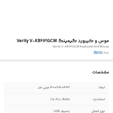
موس و کیبورد گیمینگ Verity V-KB6121GCW
Verity V-KB6121GCW Keyboard And Mouse
برند:
Verity
مشخصات
ابعاد
493*214*40 میلی متر
استاندارد
Ce، Fcc، Rohs
نوع اتصال
باسیم، USB