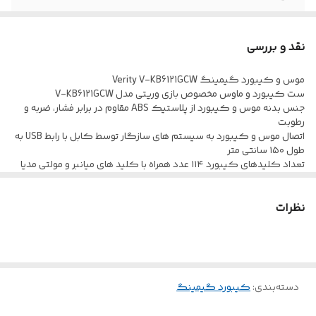
طول کابل
150 سانتی متر
نقد و بررسی
موس و کیبورد گیمینگ Verity V-KB6121GCW
ست کیبورد و ماوس مخصوص بازی وریتی مدل V-KB6121GCW
جنس بدنه موس و کیبورد از پلاستیک ABS مقاوم در برابر فشار، ضربه و
رطوبت
اتصال موس و کیبورد به سیستم های سازگار توسط کابل با رابط USB به
طول ۱۵۰ سانتی متر
تعداد کلیدهای کیبورد ۱۱۴ عدد همراه با کلید های میانبر و مولتی مدیا
دارای نشانگر LED روی بدنه کیبورد و مجهز به نورپردازی RGB
موس دارای ۳ کلید فیزیکی با حسگر اپتیکال، حروف فارسی حک شده
نظرات
بر روی کلیدها با امکان تنظیم ارتفاع صفحه کلید به منظور کاهش فشار
وارد بر مچ دست
میزان ضربه پذیری اعلام شده برای کلیدهای موس و کیبورد حدود ۵
میلیون بار کلیک
دسته‌بندی
:
کیبورد گیمینگ