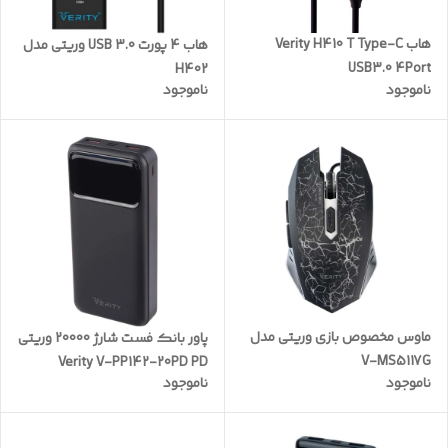
هاب Verity H410 T Type-C
هاب 4 پورت USB 3.0 وریتی مدل
USB3.0 4Port
H402
ناموجود
ناموجود
ماوس مخصوص بازی وریتی مدل
پاور بانک فست شارژ 20000 وریتی
V-MS5117G
Verity V-PP142-20PD PD
ناموجود
ناموجود
22.5W