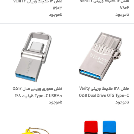
فلش 16 گیگ وریتی VERITY
فلش 16 گیگ وریتی VERITY
V806
V903
ناموجود
ناموجود
فلش ۱۲۸ گیگ وریتی Verity
فلش مموری وریتی مدل O512
O511 Dual Drive OTG Type-C
Type-C USB3.0 ظرفیت 128
ناموجود
ناموجود
USB3
گیگابایت