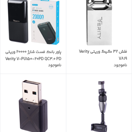
فلش 32 گیگ وریتی Verity
پاور بانک فست شارژ 20000 وریتی
V819
Verity V-PU150-20PD QC3.0 PD
ناموجود
ناموجود
22.5W