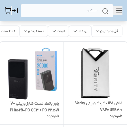
جدیدترین
برندها
قیمت
دسته‌بندی
فقط محصو
فلش 128 گیگ وریتی Verity
پاور بانک فست شارژ وریتی V-
V820 USB3.0
PH152B-PD QC3.0 PD 22.5W
ناموجود
ناموجود
ظرفیت 20000 میلی آمپر ساعت