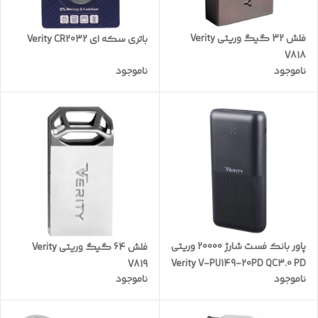
فلش 32 گیگ وریتی Verity
باتری سکه ای Verity CR2032
V818
ناموجود
ناموجود
پاور بانک فست شارژ 20000 وریتی
فلش 64 گیگ وریتی Verity
Verity V-PU149-20PD QC3.0 PD
V819
ناموجود
ناموجود
22.5W