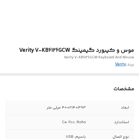
موس و کیبورد گیمینگ Verity V-KB6126GCW
Verity V-KB6126GCW Keyboard And Mouse
برند:
Verity
مشخصات
ابعاد
493*214*40 میلی متر
استاندارد
Ce، Fcc، Rohs
نوع اتصال
باسیم، USB