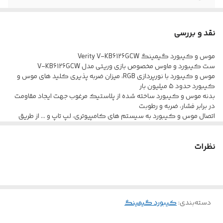
طول کابل
150 سانتی متر
نقد و بررسی
موس و کیبورد گیمینگ Verity V-KB6126GCW
ست کیبورد و ماوس مخصوص بازی وریتی مدل V-KB6126GCW
موس و کیبورد با نورپردازی RGB، میزان ضربه پذیری کلید های موس و
کیبورد حدود ۵ میلیون بار
بدنه موس و کیبورد ساخته شده از پلاستیک مرغوب جهت ایجاد مقاومت
در برابر فشار، ضربه و رطوبت
اتصال موس و کیبورد به سیستم های کامپیوتری، لپ تاپ و ... از طریق
کابل و رابط USB به طول ۱۵۰ سانتی متر
موس با طراحی ارگونومیک و قابل استفاده برای هر دو دست، مجهز به سه
نظرات
کلید و حسگر اپتیکال همراه با قابلیت تنظیم DPI
کیبورد دارای ۱۱۴ کلید فیزیکی شامل کلید های میانبر و مولتی مدیا در
کنار ۱۹ عدد کلید آنتی گوستینگ برای اجرای همزمان دستورات
وجود نشانگر LED روی بدنه صفحه کلید و حروف فارسی حک شده بر روی
کلید های آن، با امکان تنظیم ارتفاع و کاهش فشار وارد بر مچ دست
دسته‌بندی
:
کیبورد گیمینگ