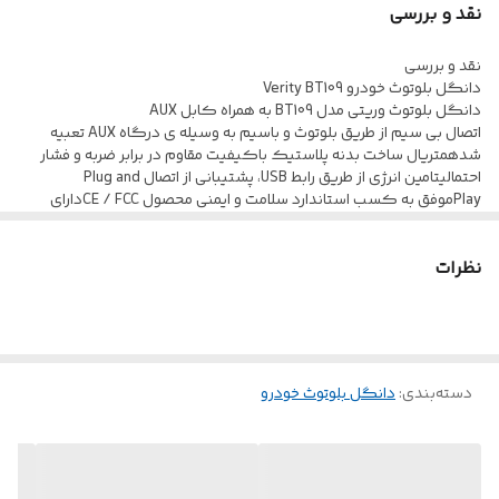
نقد و بررسی
نقد و بررسی
دانگل بلوتوث خودرو Verity BT109
دانگل بلوتوث وریتی مدل BT109 به همراه کابل AUX
اتصال بی سیم از طریق بلوتوث و باسیم به وسیله ی درگاه AUX تعبیه
شدهمتریال ساخت بدنه پلاستیک باکیفیت مقاوم در برابر ضربه و فشار
احتمالیتامین انرژی از طریق رابط USB، پشتیبانی از اتصال Plug and
Playموفق به کسب استاندارد سلامت و ایمنی محصول CE / FCCدارای
نشانگر LED، به همراه یک عدد کابل کوتاه AUX
نظرات
دسته‌بندی
:
دانگل بلوتوث خودرو