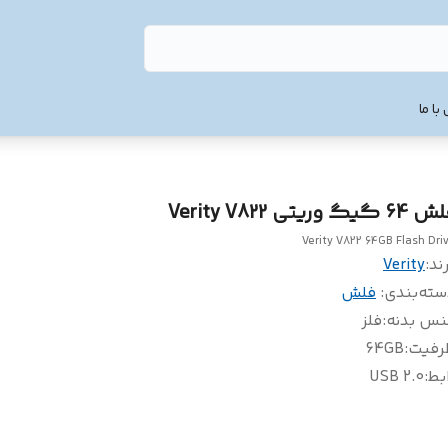
با ما
6 گیگ وریتی Verity V822
Verity V822 64GB Flash Dri
ند:
Verity
سته‌بندی
:
فلش
نس بدنه
:
فلز
رفیت
:
64GB
بط
:
USB 2.0