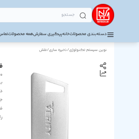
دسته‌بندی محصولات
خانه
پیگیری سفارش
همه محصولات
تماس 
نوین سیستم تکنولوژی
/
ذخیره سازی
/
فلش
فلش 4
ve
بر
د
ج
ظ
را