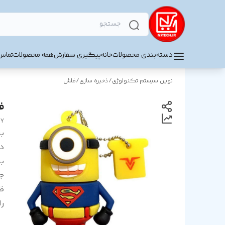
دسته‌بندی محصولات
خانه
پیگیری سفارش
همه محصولات
تماس 
نوین سیستم تکنولوژی
/
ذخیره سازی
/
فلش
فلش
RY
بر
د
بر
ج
ظ
را