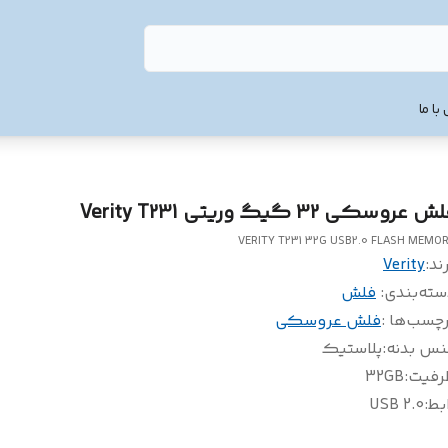
با ما
 عروسکی 32 گیگ وریتی Verity T231
VERITY T231 32G USB2.0 FLASH MEMO
ند:
Verity
سته‌بندی
:
فلش
چسب‌ها :
فلش عروسکی
نس بدنه
:
پلاستیک
رفیت
:
32GB
بط
:
USB 2.0