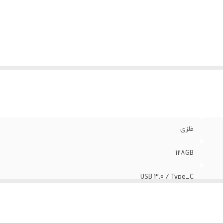
فلزی
128GB
USB 3.0 / Type_C