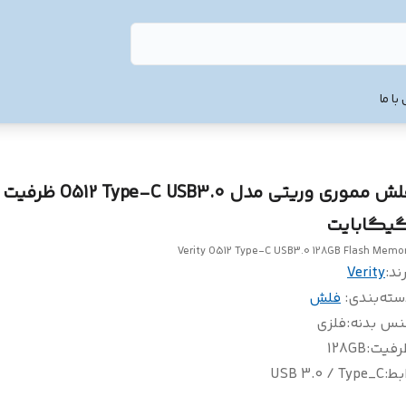
با ما
یگابایت
Verity O512 Type-C USB3.0 128GB Flash Memo
ند:
Verity
سته‌بندی
:
فلش
نس بدنه
:
فلزی
رفیت
:
128GB
بط
:
USB 3.0 / Type_C