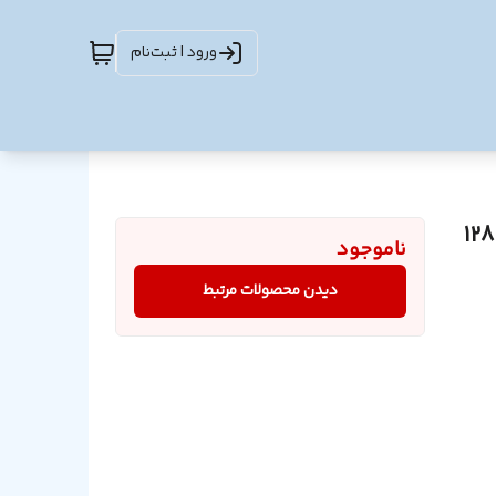
ورود | ثبت‌نام
فلش مموری وریتی مدل O512 Type-C USB3.0 ظرفیت 128
ناموجود
دیدن محصولات مرتبط