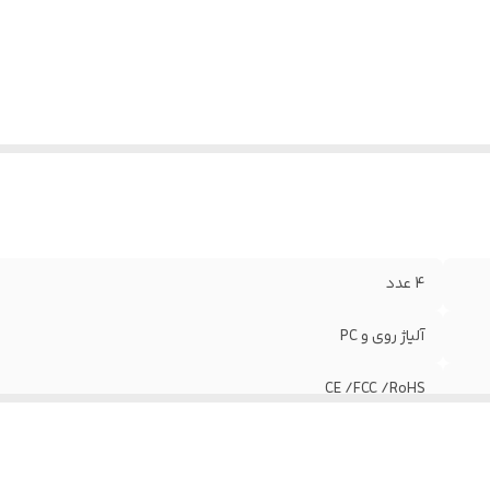
4 عدد
آلیاژ روی و PC
CE /FCC /RoHS
3عدد USB3 و 1عدد شیار کارت حافظه میکرو SD