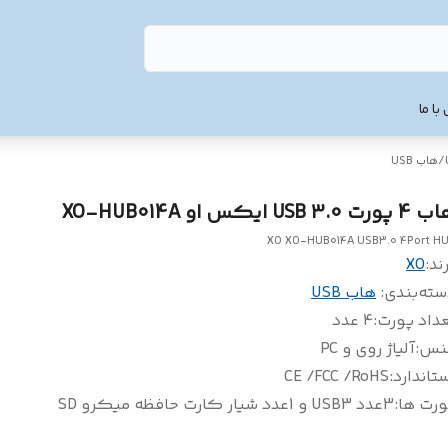
با ما
/
هاب USB
ورت USB 3.0 ایکس او XO-HUB014A
XO XO-HUB014A USB3.0 4Port H
ند:
XO
سته‌بندی
:
هاب USB
داد پورت
:
4 عدد
نس
:
آلیاژ روی و PC
تاندارد
:
CE /FCC /RoHS
ورت ها
:
3عدد USB3 و 1عدد شیار کارت حافظه میکرو SD