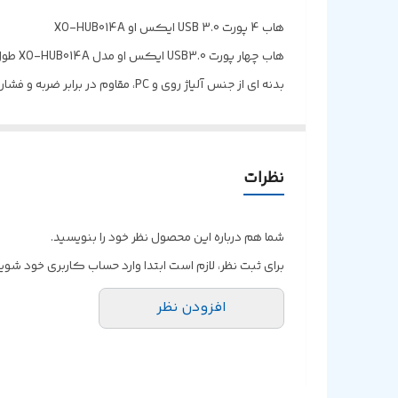
هاب 4 پورت USB 3.0 ایکس او XO-HUB014A
هاب چهار پورت USB3.0 ایکس او مدل XO-HUB014A طول کابل 15 سانتی متر
بدنه ای از جنس آلیاژ روی و PC، مقاوم در برابر ضربه و فشار احتمالی، دارای رابط اتصال از نوع USB، طول کلی کابل 15 سانتی متر
مجهز به سه پورت USB 3.0 و یک عدد شیار کارت حافظه میکرو SD، مناسب برای اتصال فلش مموری، کیبورد، موس و ...
حداکثر سرعت انتقال داده ها برابر با 5 گیگابیت بر ثانیه، دارای استاندارد ایمنی و سلامت محصول شامل CE /FCC /RoHS
نظرات
شما هم درباره این محصول نظر خود را بنویسید.
برای ثبت نظر، لازم است ابتدا وارد حساب کاربری خود شوید
افزودن نظر