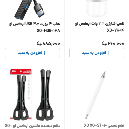
لامپ شارژی 3.2 وات ایکس او
هاب 4 پورت USB 3.0 ایکس او
XO-YH04
XO-HUB014A
885,000
660,000
افزودن به سبد
افزودن به سبد
قلم لمسی XO XO-ST-10
نظم دهنده ماشین ایکس او XO-