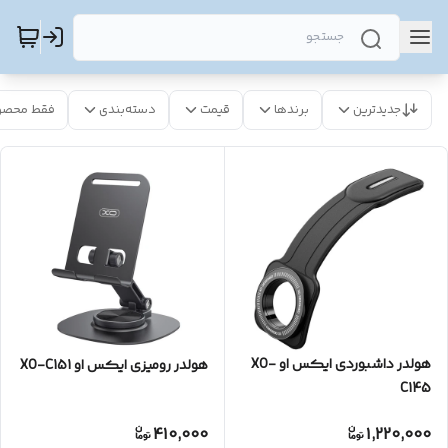
جدیدترین
برندها
قیمت
دسته‌بندی
فقط محصو
هولدر داشبوردی ایکس او XO-
هولدر رومیزی ایکس او XO-C151
C145
410,000
1,220,000