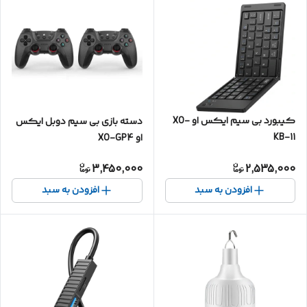
کیبورد بی سیم ایکس او XO-
دسته بازی بی سیم دوبل ایکس
KB-11
او XO-GP4
3,450,000
2,535,000
افزودن به سبد
افزودن به سبد