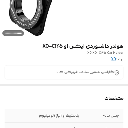
هولدر داشبوردی ایکس او XO-C145
XO XO-C145 Car Holder
برند:
XO
گارانتی تضمین سلامت فیزیکی کالا
مشخصات
جنس بدنه
پلاستیک و آلیاژ آلومینیوم