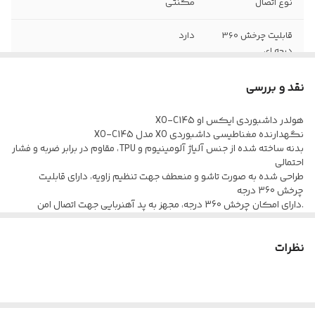
نوع اتصال
مگنتی
قابلیت چرخش 360
دارد
درجه ای
نقد و بررسی
هولدر داشبوردی ایکس او XO-C145
نگهدارنده مغناطیسی داشبوردی XO مدل XO-C145
بدنه ساخته شده از جنس آلیاژ آلومینیوم و TPU، مقاوم در برابر ضربه و فشار
احتمالی
طراحی شده به صورت تاشو و منعطف جهت تنظیم زاویه، دارای قابلیت
چرخش 360 درجه
.دارای امکان چرخش 360 درجه، مجهز به پد آهنربایی جهت اتصال امن
گوشی موبایل به هولدر
اتصال گوشی به هولدر از طریق مگنت قوی، مناسب برای داشبورد، میز،
نظرات
پشت لپ تاپ و سطوح صاف