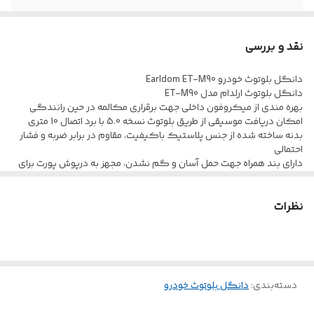
میکروفون و
دارد
امکان مکالمه
نقد و بررسی
دانگل بلوتوث خودرو Earldom ET-M90
دانگل بلوتوث ارلدام مدل ET-M90
بهره مندی از میکروفون داخلی جهت برقراری مکالمه در حین رانندگی
امکان دریافت موسیقی از طریق بلوتوث نسخه 5.0 با برد اتصال 10 متری
بدنه ساخته شده از جنس پلاستیک باکیفیت، مقاوم در برابر ضربه و فشار
احتمالی
دارای بند همراه جهت حمل آسان و گم نشدن، مجهز به درپوش پورت برای
جلوگیری از نفوذ گرد و غبار
برخورداری از رابط USB به منظور برقراری ارتباط بین گوشی و تبلت با خودرو،
نظرات
اسپیکر و سایر دستگاه های سازگار
دسته‌بندی
:
دانگل بلوتوث خودرو