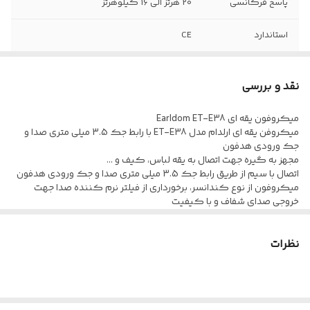
پاسخ فرکانسی
20 هرتز الی 16 کیلوهرتز
استاندارد
CE
نوع رابط
جک ۳٫۵ میلی متری صدا / تایپ سی (Type-C)
نقد و بررسی
حساسیت
38dB+/-3dB- دسی بل
میکروفون یقه ای Earldom ET-E38
میکروفن یقه ای ارلدام مدل ET-E38 با رابط جک 3.5 میلی متری صدا و
فیلتر نرم کنندگی
دارد
جک ورودی هدفون
صدا
مجهز به گیره جهت اتصال به یقه لباس، کیف و ...
اتصال با سیم از طریق رابط جک 3.5 میلی متری صدا و جک ورودی هدفون
گیره
دارد
میکروفون از نوع کندانسر، برخورداری از فیلتر نرم کننده صدا جهت
خروجی صدای شفاف و با کیفیت
دارای فرکانس پاسخگویی بین 20 هرتز الی 16 کیلوهرتز و حساسیت
میکروفن برابر با منفی 38 دسی بل
نظرات
کابل با روکش از جنس پلاستیک باکیفیت، مقاوم در برابر کشش و
خمیدگی به طول حدودی 200 سانتی متر