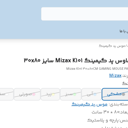
با ما
/
موس پد گیمینگ
وس پد گیمینگ Mizax K101 سایز 30x80
Mizax K101 30*80CM GAMING MOUSE P
ند:
Mizax
نگ
مشکی
آبی
سبز
زرد
صورتی
سف
سته‌بندی
:
موس پد گیمینگ
عاد
:
80 * 30 سانت
نس
:
پارچه و پلاستیک