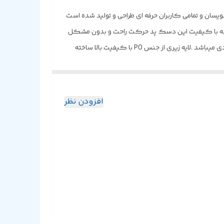
رنامه نویسان و تمامی کاربران حرفه ای طراحی و تولید شده است
 پارچه با کیفیت این دسک پد حرکت راحت و بدون مشکل
موس را تضمین می کند تا موس به راحتی بر روی سطح آن حرکت کند . لبه های کار سرتاسر دوخت شده و دارای مقاومت و دوام بسیار زیادی میباشد .لایه زیری از جنس PO با کیفیت بالا ساخته
افزودن نظر