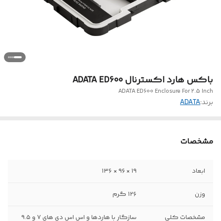
باکس هارد اکسترنال ADATA ED600
ADATA ED600 Enclosure For 2.5 Inch
برند:
ADATA
مشخصات
ابعاد
۱۹ × ۹۶ × ۱۳۶
وزن
۱۲۶ گرم
مشخصات کلی
سازگار با هاردها و اس اس دی های ۷ و ۹.۵