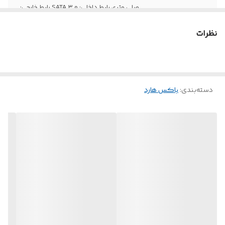
میلی متری رابط داخلی: SATA ۳.۰ رابط خارجی:
USB ۳.۱ سازگار با USB ۲.۰ دمای عملکرد: ۵
تا ۵۰ درجه سانتی گراد ولتاژ عملکرد: ۵ ولت،
نظرات
۹۰۰ میل آمپر همراه با کابل USB ۳.۱
دسته‌بندی
:
باکس هارد