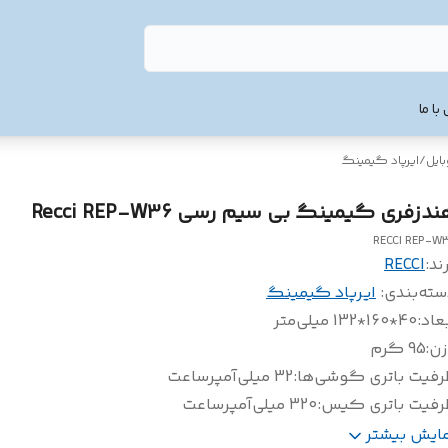
با ما
ایل
/
ایرپاد گیمینگ
دزفری گیمینگ بی سیم رسی Recci REP-W36
RECCI REP-W
ند:
RECCI
سته‌بندی
:
ایرپاد گیمینگ
عاد
:
40*160*132 میلی‌متر
زن
:
95 گرم
رفیت باتری گوشی‌ها
:
32 میلی‌آمپر‌ساعت
رفیت باتری کیس
:
320 میلی‌آمپر‌ساعت
ت زمان استفاده با شارژ گوشی‌ها
:
4.5 ساعت
مایش بیشتر