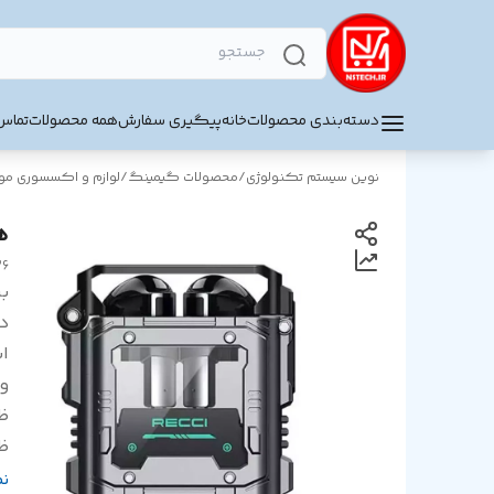
دسته‌بندی محصولات
خانه
پیگیری سفارش
همه محصولات
تماس 
نوین سیستم تکنولوژی
/
محصولات گیمینگ
/
لوازم و اکسسوری موب
هن
36
بر
د
اب
و
ظ
ظ
مد
ن