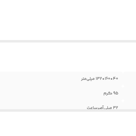
سخه بلوتوث
:
5.3
40*160*132 میلی‌متر
95 گرم
32 میلی‌آمپر‌ساعت
320 میلی‌آمپر‌ساعت