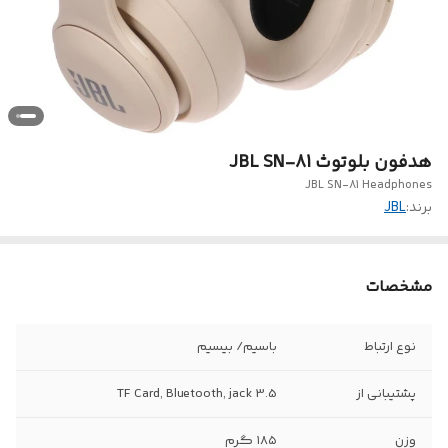
هدفون بلوتوث JBL SN-81
JBL SN-81 Headphones
برند:
JBL
مشخصات
نوع ارتباط
باسیم/ بیسیم
پشتیبانی از
TF Card, Bluetooth, jack 3.5
وزن
۱۸۵ گرم