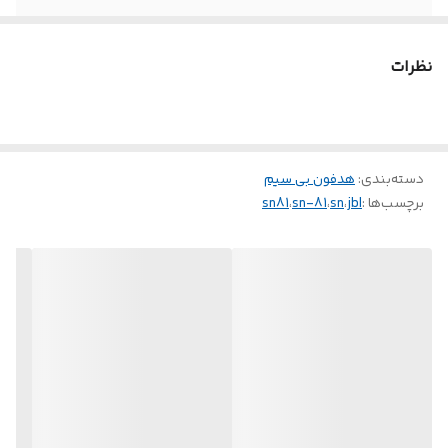
نظرات
دسته‌بندی
:
هدفون بی سیم
برچسب‌ها :
jbl
،
sn
،
sn-81
،
sn81