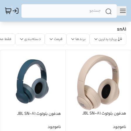
sn81
پربازدیدترین
برندها
قیمت
دسته‌بندی
فقط مح
هدفون بلوتوث JBL SN-81
هدفون بلوتوث JBL SN-81
ناموجود
ناموجود