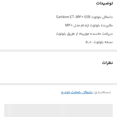
توضیحات
دانگل بلوتوث Earldom ET-M40 USB
گیرنده بلوتوث ارلدام مدل M40
دریافت کننده موزیک از طریق بلوتوث
نسخه بلوتوث : ۵٫۰
حداکثر محدوده عملکرد : ۱۰ متر
طراحی این گیرنده مانند یک فلش است که بدون نیاز به نصب هیچگونه
نظرات
نرم افزاری می توان آن را راه اندازی کرد و مورد استفاده قرار داد ؛ ضمن
اینکه می توان این دانگل را به ضبط ماشین متصل کرد و از این طریق
موسیقی مورد نظر را پخش کرد ، همچنین شما قادر هستید که این
دسته‌بندی
:
دانگل بلوتوث خودرو
گیرنده را به اسپیکرهایی که درگاه USB دارند وصل کنید و آن ها را به
یک اسپیکر بلوتوثی تبدیل کنید.
دارای میکروفون برای مکالمه