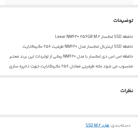
نوع رابط
PCIe 3.0 x4
توضیحات
فرم فاکتور
M.2
حافظه SSD لکسار Lexar NM620 256GB M.2
پشتیبانی از NVMe
دارد
حافظه SSD اینترنال لکسار مدل NM620 ظرفیت ۲۵۶ گیگابایت
مقاومت در برابر
دارد
حافظه اس اس دی لکسار با مدل NM620 یکی از تولیدات این برند معتبر
شوک و لرزش
محسوب می شود که ظرفیتی معادل ۲۵۶ گیگابایت جهت ذخیره سازی
داده ها و اطلاعات فراهم می کند. حافظه مذکور در فرم فاکتور ۲۲۸۰ M.2
طراحی شده و با اندازه ی کوچک خود برای لپ تاپ ها و انواع سیستم های
نظرات
کامپیوتری کاملا مناسب است. لکسار طراحی فلش NM620 را با ساختار ۳D
TLC NAND انجام داده و از فناوری NVMe نسخه ۱٫۴ پشتیبانی می کند که
سرعت خواندن و نوشتن اطلاعات را به ۳۳۰۰ و ۱۳۰۰ مگابایت بر ثانیه
دسته‌بندی
:
هارد SSD M.2
افزایش داده است. به لطف پشتیبانی SSD لکسار از استاندارد LDPC میزان
خطاها کاهش یافته و به این صورت سرعت حافظه نیز به میزان بیشتری