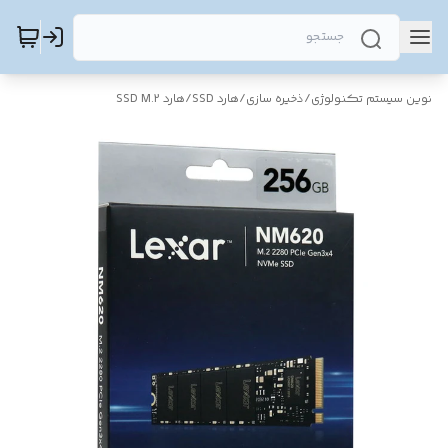
نوین سیستم تکنولوژی
/
ذخیره سازی
/
هارد SSD
/
هارد SSD M.2