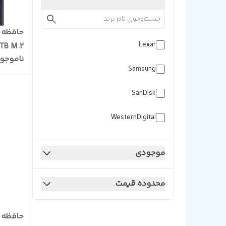
Lexar
1TB M.2
ناموجو
Samsung
SanDisk
WesternDigital
موجودی
محدوده قیمت