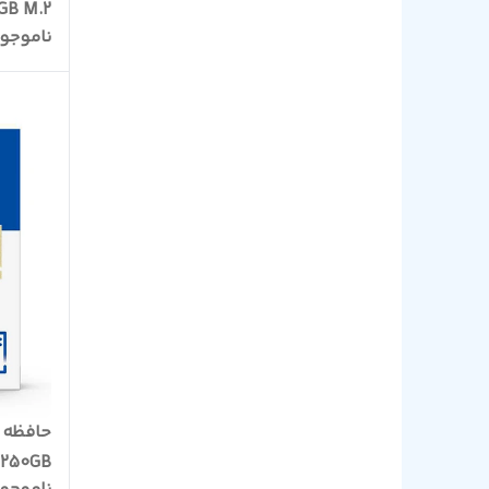
GB M.2
ناموجو
0 250GB