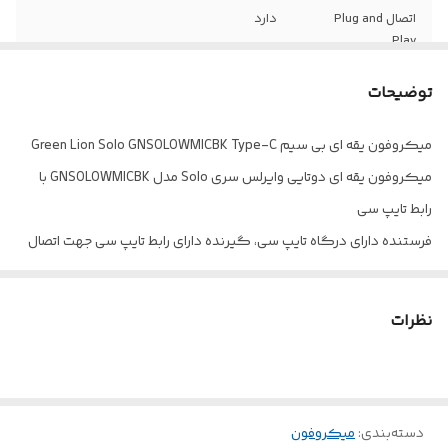
اتصال Plug and
دارد
Play
قابلیت ضبط صدای
دارد
توضیحات
۳۶۰ درجه
میکروفون یقه ای بی سیم Green Lion Solo GNSOLOWMICBK Type-C
نشانگر LED
دارد
میکروفون یقه ای دوتایی وایرلس سری Solo مدل GNSOLOWMICBK با
کلید فیزیکی
دارد
رابط تایپ سی
فرستنده دارای درگاه تایپ سی، گیرنده دارای رابط تایپ سی جهت اتصال
بادگیر فومی
دارد
به گوشی، لپ تاپ و ... و مجهز به درگاه لایتنینگ
تعداد فرستنده
یک عدد
وجود کلید فیزیکی جهت خاموش/روشن، مجهز به گیره جهت اتصال
نظرات
میکروفون بر روی یقه لباس، جیب و …
حساسیت سیگنال
64 دسی بل
به نویز
مناسب جهت تهیه محتوا و ضبط ویدئو، کلاس آنلاین، مصاحبه، کنفرانس و
…، دارای نشانگر LED
ظرفیت باتری
60 میلی آمپر ساعت
دسته‌بندی
:
میکروفون
نحوه برقراری ارتباط به صورت بی سیم تا برد 20 متر، مدت زمان شارژدهی