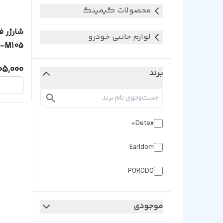
محصولات گیمینگ
لوازم جانبی خودرو
T-M105
05,000
برند
Detex+
Earldom
PORODO
موجودی